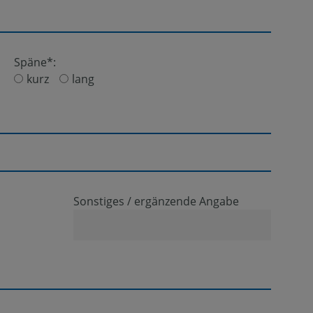
Späne*:
kurz
lang
Sonstiges / ergänzende Angabe