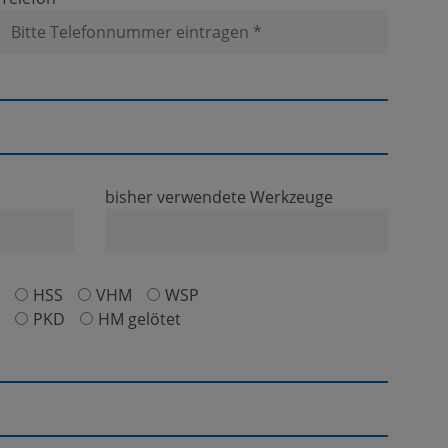
bisher verwendete Werkzeuge
HSS
VHM
WSP
PKD
HM gelötet