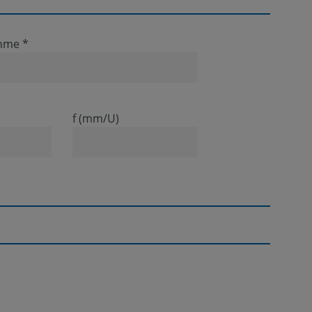
hme *
f (mm/U)