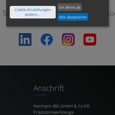
Ich lehne ab
Cookie-Einstellungen
Sie sich mit Hermann Bilz auf So
ändern
...
Alle akzeptieren
Anschrift
Hermann Bilz GmbH & Co KG
Präzisionswerkzeuge