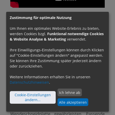
Zustimmung für optimale Nutzung
Die Rückwärtsbohrstangen RBU sind ab sofort
verfügbar und ab 1. Mai der neue Standard.
Um Ihnen ein optimales Website-Erlebnis zu bieten,
Neben der Schneidenlage haben sich bei einigen
werden Cookies bzgl.
Funktional notwendige Cookies
Abmessungen auch die Schaftdurchmesser, die
& Website Analyse & Marketing
verwendet.
Schaftausführung (teilweise mit
Ihre Einwilligungs-Einstellungen können durch Klicken
Verstärkungsbund) und die Längen geändert.
auf "Cookie-Einstellungen ändern" angepasst werden.
Die Nutzlängen bleiben jedoch unverändert. Bei
Sie können Ihre Zustimmung später jederzeit ändern
d=50 wurde die 12er durch eine 9er
oder zurückziehen.
Wendeschneidplatte ersetzt. Ansonsten können
die bisherigen Wendeschneidplatten weit
Weitere Informationen erhalten Sie in unseren
verwendet werden.
Datenschutzhinweisen
.
Ich lehne ab
Cookie-Einstellungen
Neu ist auch die
innere Kühlmittelzufuhr ab
ändern
...
Durchmesser 18
, so dass jetzt bis auf d=15 alle
Alle akzeptieren
Werkzeuge eine sichere Kühlung der
Wendeschneidplatte gewährleisten. Passende